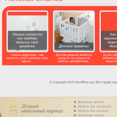
Ночные хитрости
Как
или каждому
окружен
малышу своя
кварт
кроватка.
Детские кроватки
без
Советы родителям – как
Детская кроватка является
Лучше убр
приучить своего ребенка спать
одним из тех предметов
ребенка к
одного...
мебели, приобретение..
желател
© Copyright 2020 NordRus.org / Все права 
Кухонная мебель
Мебель для гостиной
Мебель для спальни
Плетеная мебель