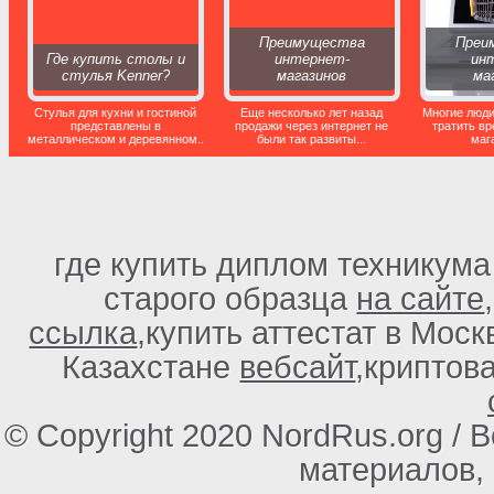
Преимущества
Преи
Где купить столы и
интернет-
ин
стулья Kenner?
магазинов
ма
Стулья для кухни и гостиной
Еще несколько лет назад
Многие люди
представлены в
продажи через интернет не
тратить вр
металлическом и деревянном..
были так развиты...
маг
где купить диплом техникума
старого образца
на сайте
ссылка
,купить аттестат в Мос
Казахстане
вебсайт
,криптов
© Copyright 2020 NordRus.org /
материалов,