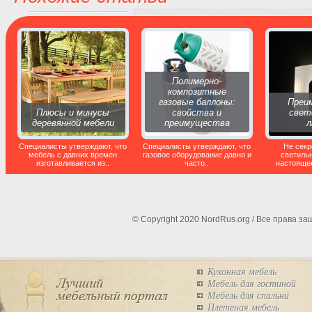
Полимерно-
композитные
газовые баллоны:
Преи
Плюсы и минусы
свойства и
свет
деревянной мебели
преимущества
Специалисты утверждают, что
Специалисты утверждают, что
Не секр
мебель с давних времен
газовое оборудование давно и
светильн
изготавливается из..
часто..
настоящее
© Copyright 2020 NordRus.org / Все права 
Кухонная мебель
Мебель для гостиной
Мебель для спальни
Плетеная мебель