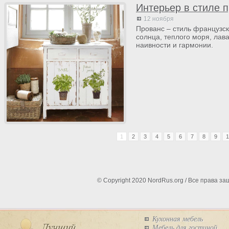
Интерьер в стиле п
12 ноября
Прованс – стиль французс
солнца, теплого моря, лав
наивности и гармонии.
1
2
3
4
5
6
7
8
9
1
© Copyright 2020 NordRus.org / Все права 
Кухонная мебель
Мебель для гостиной