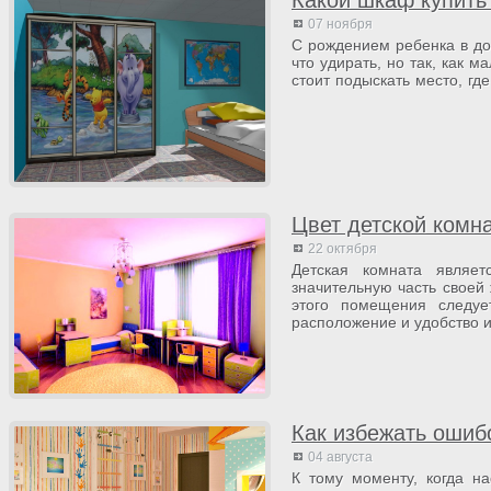
Какой шкаф купить
07 ноября
С рождением ребенка в дом
что удирать, но так, как 
стоит подыскать место, гд
Цвет детской комна
22 октября
Детская комната являет
значительную часть своей
этого помещения следуе
расположение и удобство 
Как избежать ошибо
04 августа
К тому моменту, когда на