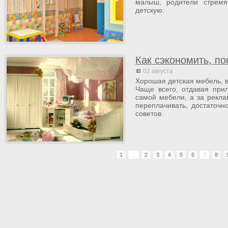
малыш, родители стремя
детскую.
Как сэкономить, п
02 августа
Хорошая детская мебель, в
Чаще всего, отдавая при
самой мебели, а за рекла
переплачивать, достаточн
советов.
1
...
2
3
4
5
6
7
8