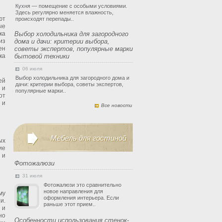
Кухня — помещение с особыми условиями.
Здесь регулярно меняется влажность,
ют
происходят перепады..
ые
ка
Выбор холодильника для загородного
из
дома и дачи: критерии выбора,
ен
советы экспертов, популярные марки
ка
бытовой техники
06 июля
Выбор холодильника для загородного дома и
ей
дачи: критерии выбора, советы экспертов,
 и
популярные марки..
от
 и
Все новости
Мебель для гостиной
ых
ие
 и
Фотожалюзи
31 июля
Фотожалюзи это сравнительно
новое направления для
му
оформления интерьера. Если
и.
раньше этот прием..
 и
но
Особенности использования стенок-