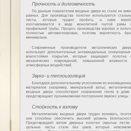
Прочность и долговечность
По данным показателям входные двери из стали не име
равных. Для производства полотен используются стальн
листы, которые трудно пробить, а сама короб
изготавливается в виде монолитной гнутой рамы 
профильной трубы. Процесс производства коробок и полот
полностью автоматизирован, поэтому вероятность бра
минимальна.
Современные производители металлических двер
используют дополнительные антивандальные, огнеупорные
влагостойкие покрытия, которые защищают полотна 
механических повреждений, повышенной влажности
атмосферных воздействий.
Звуко- и теплоизоляция
Благодаря дополнительному уплотнению из инновационн
материалов (например, минеральной ваты), металлическ
входные двери способствуют сохранению тепла в доме
предотвращают проникновению посторонних звуков с улицы.
Стойкость к взлому
Металлические входные двери трудно взломать, поэто
они способны обеспечить высокий уровень безопасност
Предотвращают взлом дверных полотен скрытые петли
цельные листы стали без швов, которые невозмож