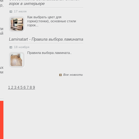
ии
горок в интерьере
р,
17 июля
Как выбрать цвет для
горки(стенки), основные стили
горок...
ли
ый
Laminatart - Правила выбора ламината
18 ноября
Правила выбора ламината..
ых
ии
Все новости
1
2
3
4
5
6
7
8
9