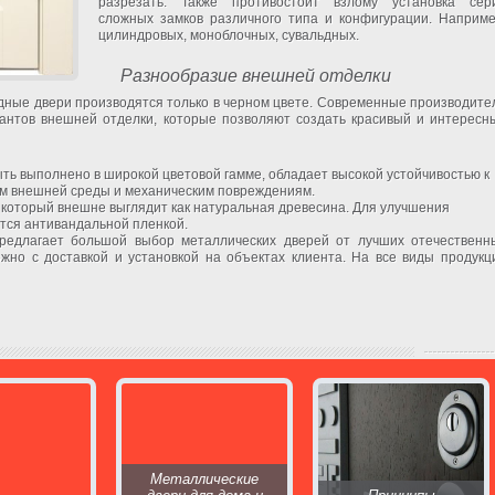
разрезать. Также противостоит взлому установка сер
сложных замков различного типа и конфигурации. Наприме
цилиндровых, моноблочных, сувальдных.
Разнообразие внешней отделки
одные двери производятся только в черном цвете. Современные производите
антов внешней отделки, которые позволяют создать красивый и интересн
ь выполнено в широкой цветовой гамме, обладает высокой устойчивостью к
м внешней среды и механическим повреждениям.
 который внешне выглядит как натуральная древесина. Для улучшения
тся антивандальной пленкой.
едлагает большой выбор металлических дверей от лучших отечественн
жно с доставкой и установкой на объектах клиента. На все виды продукц
Металлические