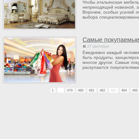
Чтобы итальянская мебель
непреходящей новизной, з
Впрочем, особых усилий эт
выбора специализированны
Самые покупаемые
27 сентября
Ежедневно каждый человек
быть продукты, канцелярс
многое другое. Самые пок
раскупаются покупателями
1
...
479
480
481
482
483
484
485