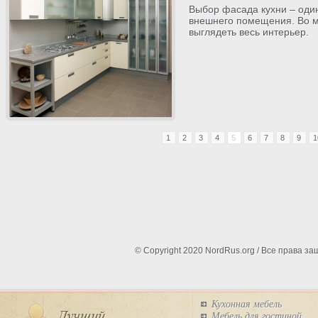
Выбор фасада кухни – один
внешнего помещения. Во мн
выглядеть весь интерьер.
1
2
3
4
5
6
7
8
9
1
© Copyright 2020 NordRus.org / Все права 
Кухонная мебель
Мебель для гостиной