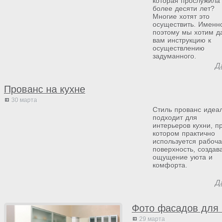
которая прослужила
более десяти лет?
Многие хотят это
осуществить. Именн
поэтому мы хотим д
вам инструкцию к
осуществлению
задуманного.
Д
Прованс на кухне
30 марта
Стиль прованс идеа
подходит для
интерьеров кухни, п
котором практично
используется рабоч
поверхность, создав
ощущение уюта и
комфорта.
Д
Фото фасадов для 
29 марта