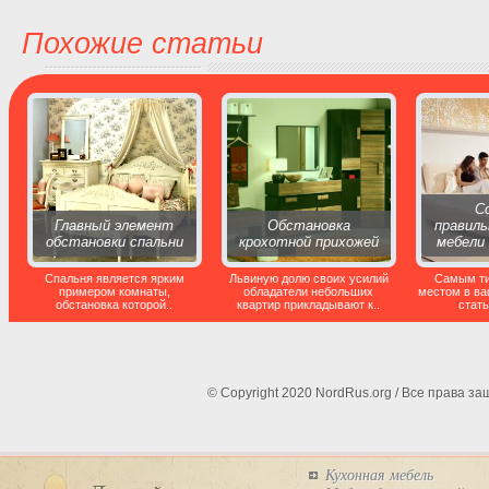
Похожие статьи
С
Главный элемент
Обстановка
правиль
обстановки спальни
крохотной прихожей
мебели 
Спальня является ярким
Львиную долю своих усилий
Самым т
примером комнаты,
обладатели небольших
местом в в
обстановка которой..
квартир прикладывают к..
стать
© Copyright 2020 NordRus.org / Все права 
Кухонная мебель