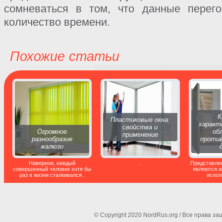
сомневаться в том, что данные перег
количество времени.
Похожие статьи
К
Пластиковые окна:
характ
свойства и
Огромное
об
применение
разнообразие
проти
жалюзи
Наверное, каждый
..
Представле
совершенный человек хотя бы
являются 
раз в жизни сталкивался..
испол
© Copyright 2020 NordRus.org / Все права 