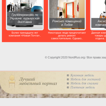
Грузоперевозки по
Украине: курьерская
Ремонт помещений
Аксе
доставка
в Лобне
компан
Более тринадцати лет
Некоторые люди предпочитают
Данная ком
компания «Новая Почта»..
делать ремонт
товары д
самостоятельно. Однако..
отдыха. 
© Copyright 2020 NordRus.org / Все права 
Кухонная мебель
Мебель для гостиной
Мебель для спальни
Плетеная мебель