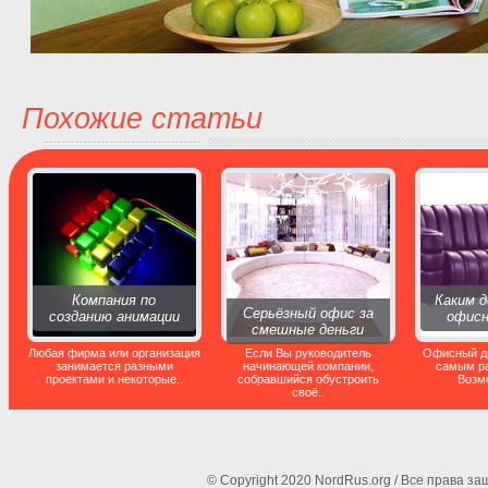
Похожие статьи
Компания по
Каким 
Серьёзный офис за
созданию анимации
офисн
смешные деньги
Любая фирма или организация
Если Вы руководитель
Офисный д
занимается разными
начинающей компании,
самым р
проектами и некоторые..
собравшийся обустроить
Возмо
своё..
© Copyright 2020 NordRus.org / Все права 