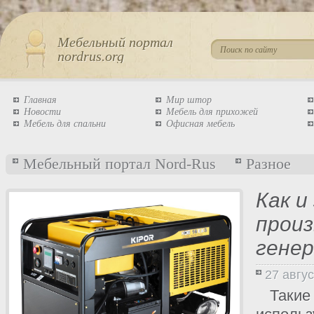
Мебельный портал
nordrus.org
Главная
Мир штор
Новости
Мебель для прихожей
Мебель для спальни
Офисная мебель
Мебельный портал Nord-Rus
Разное
Как и
прои
гене
27 авгу
Такие