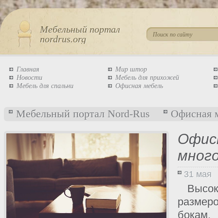
Мебельный портал
nordrus.org
Главная
Мир штор
Новости
Мебель для прихожей
Мебель для спальни
Офисная мебель
Мебельный портал Nord-Rus
Офисная 
Офис
много
31 мая
Высо
размер
бокам