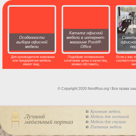
Каталог офисной
Особенности
мебели в интернет-
Советы
выбора офисной
магазине Positiff-
офисной
мебели
Office
пе
Для руководителя компании
Подобрав оптимальное
Если у вас е
или предприятия мебель
сочетание цены и качества,
соответстве
имеет вид..
можно обставить..
ме
© Copyright 2020 NordRus.org / Все права 
Кухонная мебель
Мебель для гостиной
Мебель для спальни
Плетеная мебель