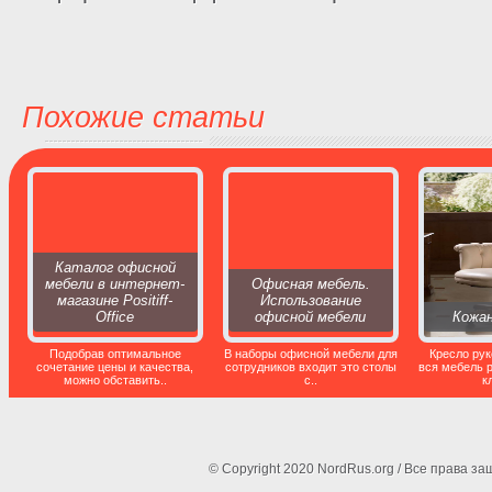
Похожие статьи
Каталог офисной
мебели в интернет-
Офисная мебель.
магазине Positiff-
Использование
Office
офисной мебели
Кожан
Подобрав оптимальное
В наборы офисной мебели для
Кресло рук
сочетание цены и качества,
сотрудников входит это столы
вся мебель 
можно обставить..
с..
к
© Copyright 2020 NordRus.org / Все права 