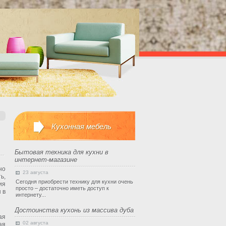
Кухонная мебель
Бытовая техника для кухни в
интернет-магазине
но
23 августа
ь,
Сегодня приобрести технику для кухни очень
ия
просто – достаточно иметь доступ к
 в
интернету...
Достоинства кухонь из массива дуба
ая
02 августа
ая