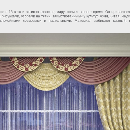
ще с 18 века и активно трансформирующемся в наше время. Он привлекает
рисунками, узорами на ткани, заимствованными у культур Азии, Китая, Инди
 спокойными кремовыми и пастельными. Материал выбирают разный, 