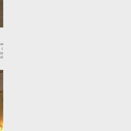
ем
 с
да
ой