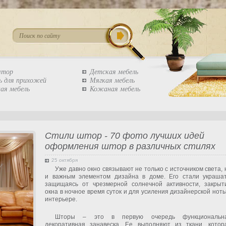
штор
Детская мебель
ь для прихожей
Мягкая мебель
ая мебель
Кожаная мебель
Стили штор - 70 фото лучших идей
оформления штор в различных стилях
25 октября
Уже давно окно связывают не только с источником света, 
и важным элементом дизайна в доме. Его стали украшат
защищаясь от чрезмерной солнечной активности, закрыт
окна в ночное время суток и для усиления дизайнерской ноты
интерьере.
Шторы – это в первую очередь функциональн
декоративная занавеска. Ее выполняют из ткани, котор