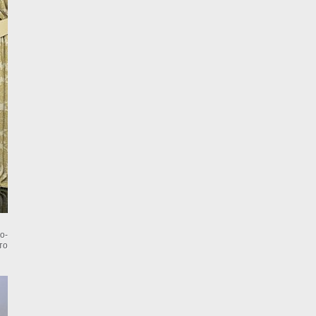
о-
то