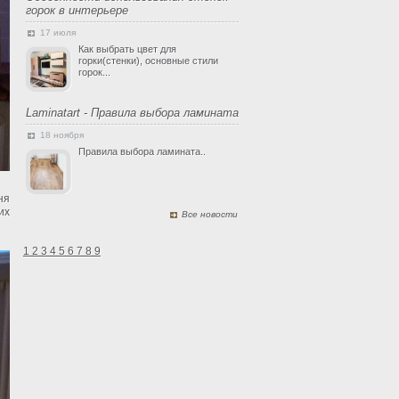
горок в интерьере
17 июля
Как выбрать цвет для
горки(стенки), основные стили
горок...
Laminatart - Правила выбора ламината
18 ноября
Правила выбора ламината..
ня
их
Все новости
1
2
3
4
5
6
7
8
9