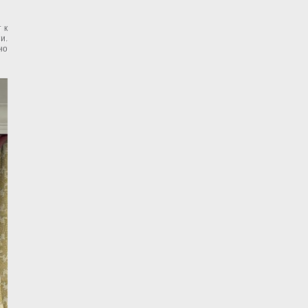
 к
и.
но