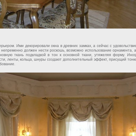
ерьером. Ими декорировали окна в древних замках, а сейчас с удовольстви
 непременно должен нести роскошь, возможно использование орнамента, а
овную ткань подкладкой в тон к основной ткани, утяжеляя форму. Иног
сти, ленты, кольца, шнуры создают дополнительный эффект, присущий тонк
ебование.