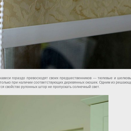
анавеси гораздо превосходят своих предшественников — тюлевые и шелков
 только при наличии соответствующих деревянных окошек. Одним из решающ
я свойство рулонных штор не пропускать солнечный свет.