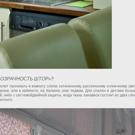
РОЗРАЧНОСТЬ ШТОР»?
олит проникать в комнату слегка затененному, рассеянному солнечному свет
ухне, или в кабинете, на балконе, или лоджии. Для спален и детских боль
, либо с системойдвойной защиты, когда ткань занавеси состоит из двух сло
лотного.