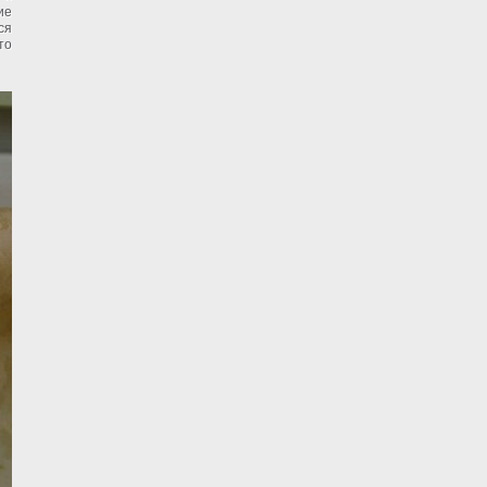
ие
ся
то