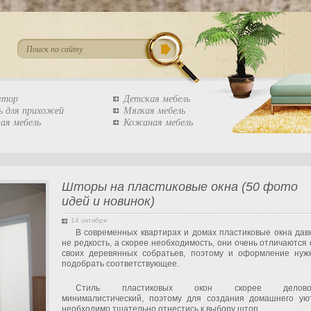
штор
Детская мебель
ь для прихожей
Мягкая мебель
ая мебель
Кожаная мебель
Шторы на пластиковые окна (50 фото
идей и новинок)
14 октября
В современных квартирах и домах пластиковые окна дав
не редкость, а скорее необходимость, они очень отличаются 
своих деревянных собратьев, поэтому и оформление нуж
подобрать соответствующее.
Стиль пластиковых окон скорее делово
минималистический, поэтому для создания домашнего ую
необходимо тщательно отнестись к выбору штор.