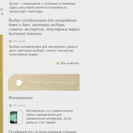
Кухня — помещение с особыми условиями.
Здесь регулярно меняется влажность,
ют
происходят перепады..
 и
Выбор холодильника для загородного
дома и дачи: критерии выбора,
советы экспертов, популярные марки
бытовой техники
06 июля
Выбор холодильника для загородного дома и
дачи: критерии выбора, советы экспертов,
популярные марки..
Все новости
Мебель для гостиной
Фотожалюзи
31 июля
Фотожалюзи это сравнительно
новое направления для
оформления интерьера. Если
раньше этот прием..
Особенности использования стенок-