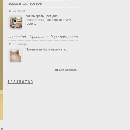
горок в интерьере
17 июля
Как выбрать цвет для
горки(стенки), основные стили
горок...
Laminatart - Правила выбора ламината
18 ноября
Правила выбора ламината..
Все новости
1
2
3
4
5
6
7
8
9
 и