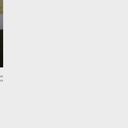
ые
их