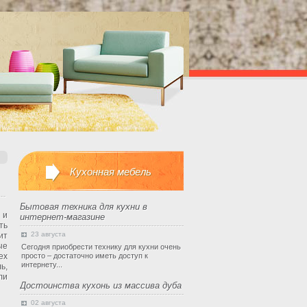
Кухонная мебель
Бытовая техника для кухни в
 и
интернет-магазине
ть
23 августа
ит
ые
Сегодня приобрести технику для кухни очень
ех
просто – достаточно иметь доступ к
интернету...
ь,
ли
Достоинства кухонь из массива дуба
02 августа