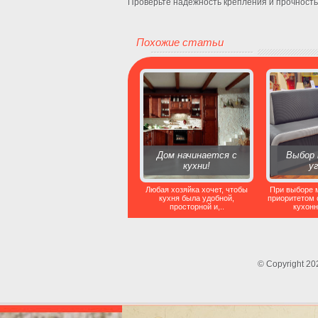
Проверьте надежность крепления и прочность
Похожие статьи
Дом начинается с
Выбор 
кухни!
у
Любая хозяйка хочет, чтобы
При выборе 
кухня была удобной,
приоритетом 
просторной и,..
кухонн
© Copyright 2