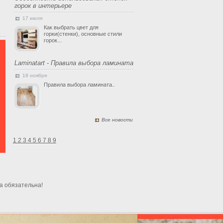
горок в интерьере
17 июля
Как выбрать цвет для
горки(стенки), основные стили
горок...
Laminatart - Правила выбора ламината
18 ноября
Правила выбора ламината..
Все новости
1
2
3
4
5
6
7
8
9
а обязательна!