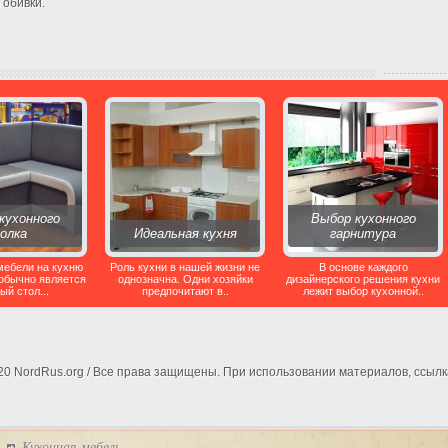
 обивки.
кухонного
Выбор кухонного
голка
Идеальная кухня
гарнитура
мебели на кухню
Роль кухни в нашей жизни не
В основе каждого
обычно является
однозначна. Одни хозяйки
дизайнерского решения кухни
ый стол...
предпочитают в..
лежит выбор кухонной..
020 NordRus.org / Все права защищены. При использовании материалов, ссылк
Кухонная мебель