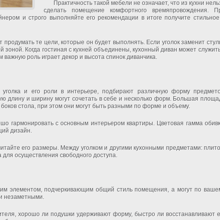
Практичность такой мебели не означает, что из кухни нель
сделать помещение комфортного времяпровождения. П
йнером и строго выполняйте его рекомендации в итоге получите стильное
т продумать те цели, которые он будет выполнять. Если уголок заменит стул
ой зоной. Когда гостиная с кухней объединены, кухонный диван может служить
 важную роль играет декор и высота спинок диванчика.
о уголка и его роли в интерьере, подбирают различную форму предмето
ю длину и ширину могут сочетать в себе и несколько форм. Большая площа
 боков стола, при этом они могут быть разными по форме и объему.
шо гармонировать с основным интерьером квартиры. Цветовая гамма обивк
щий дизайн.
считайте его размеры. Между уголком и другими кухонными предметами: плито
 для осуществления свободного доступа.
рким элементом, подчеркивающим общий стиль помещения, а могут по ваше
ти незаметными.
ителя, хорошо ли подушки удерживают форму, быстро ли восстанавливают е