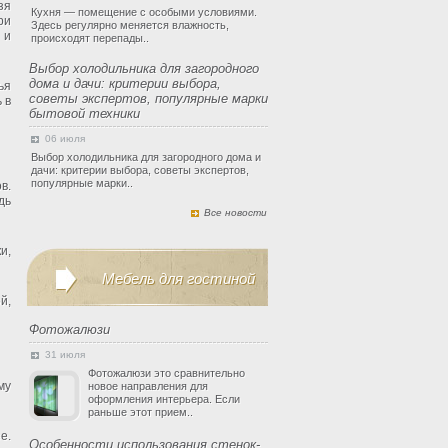
зя
Кухня — помещение с особыми условиями.
ри
Здесь регулярно меняется влажность,
 и
происходят перепады..
Выбор холодильника для загородного
дома и дачи: критерии выбора,
ья
советы экспертов, популярные марки
 в
бытовой техники
06 июля
Выбор холодильника для загородного дома и
дачи: критерии выбора, советы экспертов,
популярные марки..
в.
дь
Все новости
и,
Мебель для гостиной
й,
Фотожалюзи
31 июля
Фотожалюзи это сравнительно
му
новое направления для
оформления интерьера. Если
раньше этот прием..
е.
Особенности использования стенок-