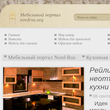
Мебельный портал
nordrus.org
Главная
Мир штор
Новости
Мебель для прихожей
Мебель для спальни
Офисная мебель
Мебельный портал Nord-Rus
Кухонная 
Рейли
неот
кухни
08 сент
Идея