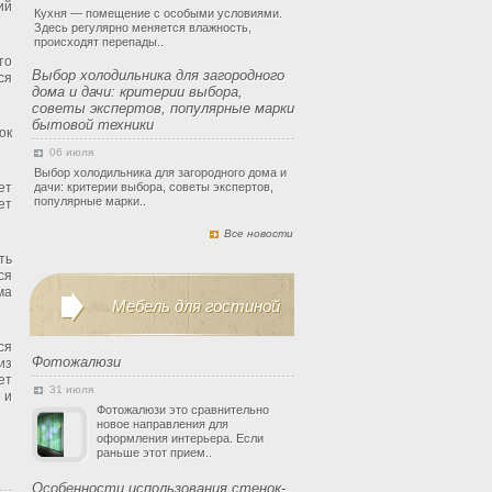
ий
Кухня — помещение с особыми условиями.
Здесь регулярно меняется влажность,
происходят перепады..
то
Выбор холодильника для загородного
ся
дома и дачи: критерии выбора,
советы экспертов, популярные марки
бытовой техники
ок
06 июля
Выбор холодильника для загородного дома и
ет
дачи: критерии выбора, советы экспертов,
популярные марки..
ет
Все новости
ть
ся
ма
Мебель для гостиной
ся
Фотожалюзи
из
ет
31 июля
 и
Фотожалюзи это сравнительно
новое направления для
оформления интерьера. Если
раньше этот прием..
Особенности использования стенок-