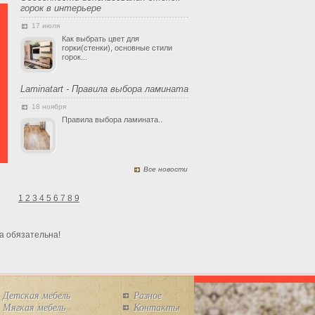
горок в интерьере
17 июля
Как выбрать цвет для
горки(стенки), основные стили
горок...
Laminatart - Правила выбора ламината
18 ноября
Правила выбора ламината..
Все новости
1
2
3
4
5
6
7
8
9
а обязательна!
Детская мебель
Разное
Мягкая мебель
Контакты