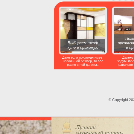
Прав
Выбираем шкаф
организ
купе в прихожую
в п
Даже если прихожая имеет
Далеко
небольшой размер, то все
задумывает
равно в ней должна..
правильно 
© Copyright 2