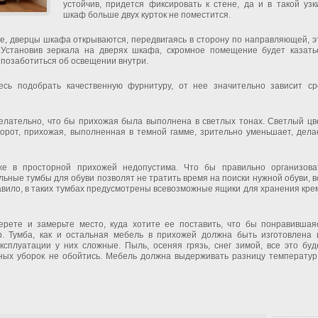
устойчив, придется фиксировать к стене, да и в такой узк
шкаф больше двух курток не поместится.
, дверцы шкафа открываются, передвигаясь в сторону по направляющей, э
 Установив зеркала на дверях шкафа, скромное помещение будет казать
 позаботиться об освещении внутри.
есь подобрать качественную фурнитуру, от нее значительно зависит ср
елательно, что бы прихожая была выполнена в светлых тонах. Светлый цв
борот, прихожая, выполненная в темной гамме, зрительно уменьшает, дела
же в просторной прихожей недопустима. Что бы правильно организова
ьные тумбы для обуви позволят не тратить время на поиски нужной обуви, в
равило, в таких тумбах предусмотрены всевозможные ящики для хранения кре
рете и замерьте место, куда хотите ее поставить, что бы понравившая
р. Тумба, как и остальная мебель в прихожей должна быть изготовлена 
ксплуатации у них сложные. Пыль, осеняя грязь, снег зимой, все это буд
жных уборок не обойтись. Мебель должна выдерживать разницу температур