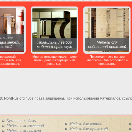
ильная
ация мебели
Правильный выбор
Мебель для
рихожей
мебели в прихожую
небольшой прихожей
 не каждый
Многие недооценивают такое
Прихожая – это начало
ся о том, как
помещение в квартире или
квартиры. Она встречает и
организовать..
доме, как..
провожает..
020 NordRus.org / Все права защищены. При использовании материалов, ссылк
Кухонная мебель
Мебель для ванной
Мебель для гостиной
Мебель для прихожей
Мебель для спальни