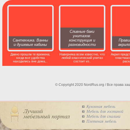
Сливные баки
унитазов:
Сантехника. Ванны
конструкция и
Прави
и душевые кабины
разновидности
акрило
Давно прошли те времена,
Наверняка всем известно, что
Акрил предс
когда все удобства
любой классический унитаз
пластмас
находились вне дома,..
состоит из..
раск
© Copyright 2020 NordRus.org / Все права 
Кухонная мебель
Мебель для гостиной
Мебель для спальни
Плетеная мебель