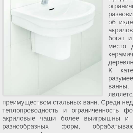
огран
разнов
об изде
акрилов
богат и
место 
керами
деревян
К кате
разуме
ванны.
явля
преимуществом стальных ванн. Среди нед
теплопроводность и ограниченность ф
акриловые чаши более выигрышны и 
разнообразных форм, обрабатываю