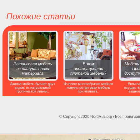
Похожие статьи
Ротанговая мебель
В чем
Мебель 
из натурального
преимущество
Пре
материала
плетеной мебели?
доступн
Данная мебель бывает двух
Из всего многообразия мебели
Если в
видов: из натуральной
именно ротанговая мебель
осуществ
тропической лианы..
притягивает..
вашего
© Copyright 2020 NordRus.org / Все права 