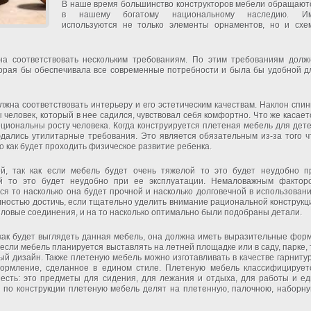
В наше время большинство конструкторов мебели обращают
в нашему богатому национальному наследию. И
используются не только элементы орнаментов, но и схе
на соответствовать нескольким требованиям. По этим требованиям долж
торая бы обеспечивала все современные потребности и была бы удобной д
жна соответствовать интерьеру и его эстетическим качествам. Наклон спин
 человек, который в нее садился, чувствовал себя комфортно. Что же касает
иональны росту человека. Когда конструируется плетеная мебель для дете
юдались утилитарные требования. Это является обязательным из-за того ч
о как будет проходить физическое развитие ребенка.
, так как если мебель будет очень тяжелой то это будет неудобно п
кой то это будет неудобно при ее эксплуатации. Немаловажным фактор
я то насколько она будет прочной и насколько долговечной в использовани
ностью достичь, если тщательно уделить внимание рациональной конструкц
зловые соединения, и на то насколько оптимально были подобраны детали.
как будет выглядеть данная мебель, она должна иметь выразительные фор
 если мебель планируется выставлять на летней площадке или в саду, парке, 
й дизайн. Также плетеную мебель можно изготавливать в качестве гарниту
формление, сделанное в едином стиле. Плетеную мебель классифицирует
есть: это предметы для сидения, для лежания и отдыха, для работы и ед
то по конструкции плетеную мебель делят на плетенную, палочною, наборну