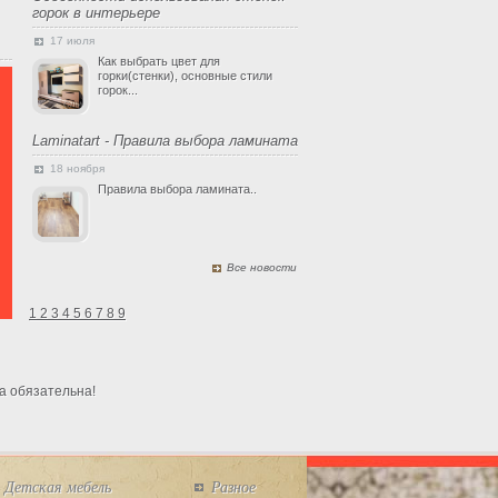
горок в интерьере
17 июля
Как выбрать цвет для
горки(стенки), основные стили
горок...
Laminatart - Правила выбора ламината
18 ноября
Правила выбора ламината..
Все новости
1
2
3
4
5
6
7
8
9
а обязательна!
Детская мебель
Разное