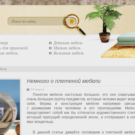
штор
Детская мебель
ь для прихожей
Мягкая мебель
ая мебель
Кожаная мебель
бель
Немного о плетеной мебели
24 марта
Понятие мебели настолько большое, что оно охватыва
очень большую группу предметов, которые человек видит вокр
себя. Форма и конструкция мебели напрямую связа
с размерами тела человека и его пропорциями. Мебе
представляет собой как бы отпечаток художественного стил
который присущий определенной эпохе, и отображает в се
вкус владельца.
В данной статье давайте поговорим о плетеной мебел