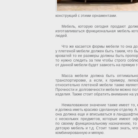
конструкций с этими орнаментами.
Мебель, которую сегодня продают долж
изготавливаться функциональная мебель ко
людей.
Что же касается формы мебели то она дол
у плетеной мебели должен быть таким, что бы
кроватей то ее размеры должны быть пропорц
то нужно следить за тем чтобы строго собл
от данной мебели будет зависеть на прямую т
Масса мебели должна быть оптимальной
транспортировке, а если, к примеру, лег
относительно плетеной мебели также являетс
Прочности и долговечности мебели можно пол
изделия. Также стоит обратить внимание на у
Немаловажное значение также имеет то, 
и должна иметь красиво сделанную отделку. А
она должна еще и вписываться в ландшафтны
с нескольких предметов, которые имеют о
по своему функциональному назначению, то 
детскую мебель и т.д. Стоит также знать, ч
комбинированную и мягкую.