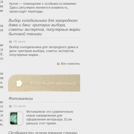
ся
Кухня — помещение с особыми условиями.
ми
Здесь регулярно меняется влажность,
ме
происходят перепады..
Выбор холодильника для загородного
дома и дачи: критерии выбора,
на
советы экспертов, популярные марки
ля
бытовой техники
06 июля
ки
Выбор холодильника для загородного дома и
ся
дачи: критерии выбора, советы экспертов,
й,
популярные марки..
то
Все новости
ри
ом
и.
Мебель для гостиной
ии
Фотожалюзи
мы
то
31 июля
ры
Фотожалюзи это сравнительно
ся
новое направления для
оформления интерьера. Если
ы,
раньше этот прием..
ю,
Особенности использования стенок-