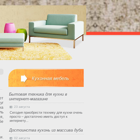
Кухонная мебель
Бытовая техника для кухни в
ет
интернет-магазине
уг
23 августа
на
ль
Сегодня приобрести технику для кухни очень
я,
просто – достаточно иметь доступ к
интернету...
бе
Достоинства кухонь из массива дуба
и.
02 августа