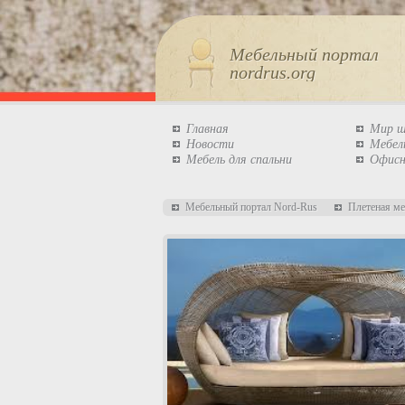
Мебельный портал
nordrus.org
Главная
Мир 
Новости
Мебел
Мебель для спальни
Офисн
Мебельный портал Nord-Rus
Плетеная ме