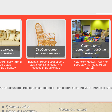
Счастливое
 в пользу
Особенности
детство – удобная
ой мебели
плетеной мебели
мебель
время покупатели
Выбирая мебель для своего
К детской мебели, как и ко
ще отдают
дома или дачи, обратите
всем другим товарам для
ие в пользу..
особое внимание на..
детей..
020 NordRus.org / Все права защищены. При использовании материалов, ссылк
Кухонная мебель
Мебель для ванной
Мебель для гостиной