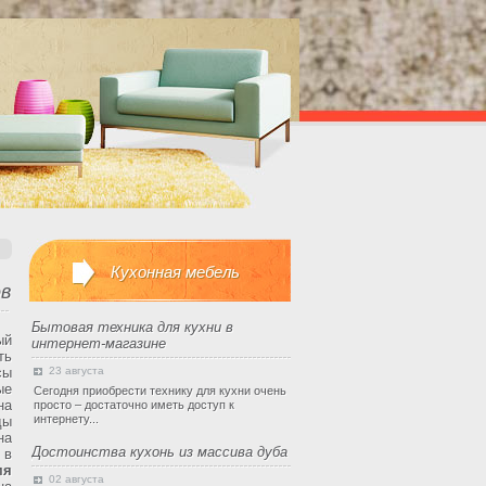
Кухонная мебель
ов
Бытовая техника для кухни в
ый
интернет-магазине
ть
сы
23 августа
ые
Сегодня приобрести технику для кухни очень
на
просто – достаточно иметь доступ к
интернету...
ды
на
Достоинства кухонь из массива дуба
 в
мя
02 августа