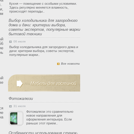
на
Кухня — помещение с особыми условиями.
с.
Здесь регулярно меняется влажность,
и,
происходят перепады..
им
Выбор холодильника для загородного
дома и дачи: критерии выбора,
советы экспертов, популярные марки
бытовой техники
ый
06 июля
56
Выбор холодильника для загородного дома и
ие
дачи: критерии выбора, советы экспертов,
нь
популярные марки..
Все новости
ый
ве
Мебель для гостиной
Фотожалюзи
31 июля
ся
Фотожалюзи это сравнительно
ие
новое направления для
на
оформления интерьера. Если
раньше этот прием..
Особенности использования стенок-