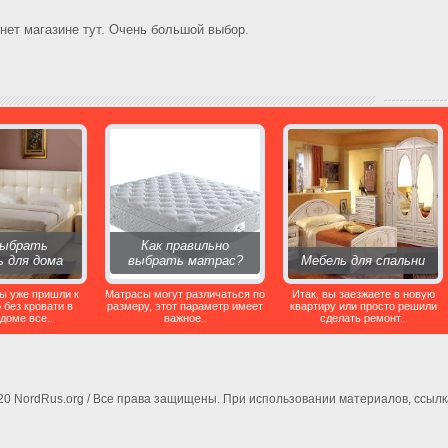
нет магазине тут. Очень большой выбор.
выбрать
Как правильно
ь для дома
выбрать матрас?
Мебель для спальни
ы уже пришли к
Матрасы могут различаться по
Итак, вы заезжаете в новую
 без кровати в
размеру, этот параметр имеет
квартиру или просто решили
доме все..
важное..
сделать ремонт..
020 NordRus.org / Все права защищены. При использовании материалов, ссылк