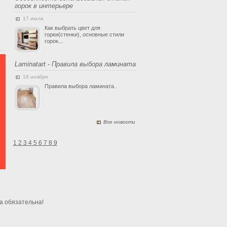
горок в интерьере
17 июля
Как выбрать цвет для
горки(стенки), основные стили
горок...
Laminatart - Правила выбора ламината
18 ноября
Правила выбора ламината..
Все новости
1
2
3
4
5
6
7
8
9
а обязательна!