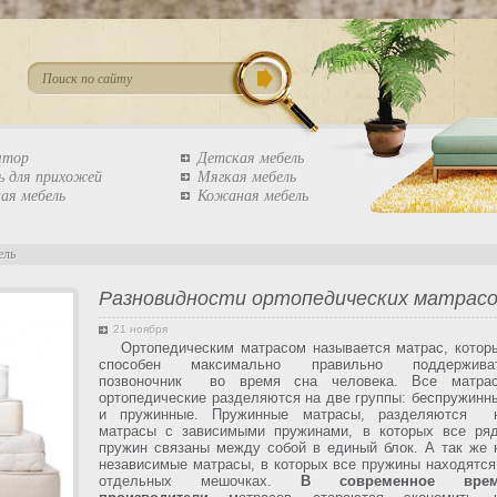
штор
Детская мебель
ь для прихожей
Мягкая мебель
ая мебель
Кожаная мебель
ель
Разновидности ортопедических матрас
21 ноября
Ортопедическим матрасом называется матрас, котор
способен максимально правильно поддержива
позвоночник во время сна человека. Все матра
ортопедические разделяются на две группы: беспружинн
и пружинные. Пружинные матрасы, разделяются 
матрасы с зависимыми пружинами, в которых все ря
пружин связаны между собой в единый блок. А так же 
независимые матрасы, в которых все пружины находятся
отдельных мешочках.
В современное вре