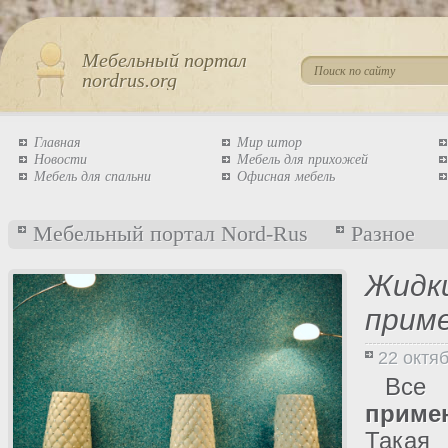
Мебельный портал
nordrus.org
Главная
Мир штор
Новости
Мебель для прихожей
Мебель для спальни
Офисная мебель
Мебельный портал Nord-Rus
Разное
Жидки
прим
22 октя
Все 
прим
Такая