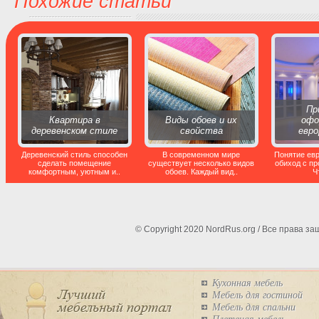
Похожие статьи
Пр
Квартира в
Виды обоев и их
офо
деревенском стиле
свойства
евр
Деревенский стиль способен
В современном мире
Понятие ев
сделать помещение
существует несколько видов
обиход с пр
комфортным, уютным и..
обоев. Каждый вид..
Ч
© Copyright 2020 NordRus.org / Все права 
Кухонная мебель
Мебель для гостиной
Мебель для спальни