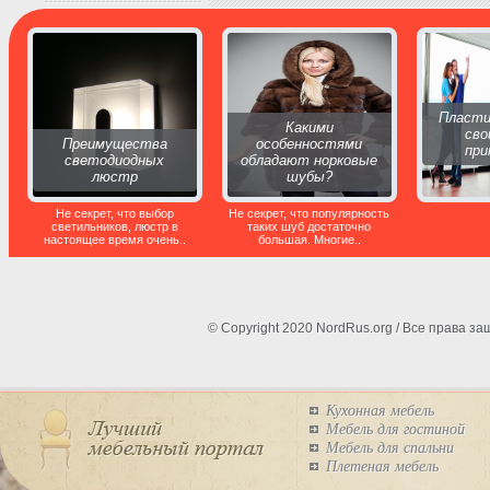
Пласти
Какими
сво
Преимущества
особенностями
при
светодиодных
обладают норковые
люстр
шубы?
Не секрет, что выбор
Не секрет, что популярность
светильников, люстр в
таких шуб достаточно
настоящее время очень..
большая. Многие..
© Copyright 2020 NordRus.org / Все права 
Кухонная мебель
Мебель для гостиной
Мебель для спальни
Плетеная мебель