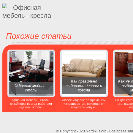
Похожие статьи
Как правильно
Как не 
Офисная мебель -
выбирать диваны и
выбор
столы
кресла
м
Офисная мебель - столы -
Любое изделие со временем
Ни для кого
дизайнеры всегда работают
изнашивается, приходится
того, наск
над тем, чтобы..
покупать новую..
оф
© Copyright 2020 NordRus.org / Все права 