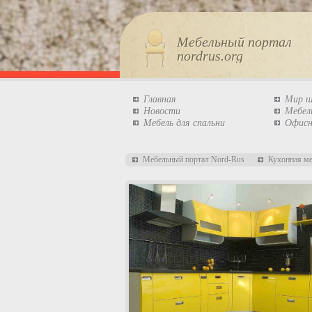
Мебельный портал
nordrus.org
Главная
Мир 
Новости
Мебел
Мебель для спальни
Офисн
Мебельный портал Nord-Rus
Кухонная м