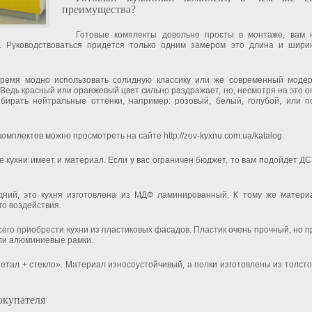
преимущества?
Готовые комплекты довольно просты в монтаже, вам 
. Руководствоваться придется только одним замером это длина и шири
время модно использовать солидную классику или же современный модер
Ведь красный или оранжевый цвет сильно раздражает, но, несмотря на это о
бирать нейтральные оттенки, например: розовый, белый, голубой, или п
мплектов можно просмотреть на сайте http://zov-kyxnu.com.ua/katalog.
 кухни имеет и материал. Если у вас ограничен бюджет, то вам подойдет ДС
дний, это кухня изготовлена из МДФ ламинированный. К тому же матери
го воздействия.
сего приобрести кухни из пластиковых фасадов. Пластик очень прочный, но п
ли алюминиевые рамки.
Метал + стекло». Материал износоустойчивый, а полки изготовлены из толсто
окупателя