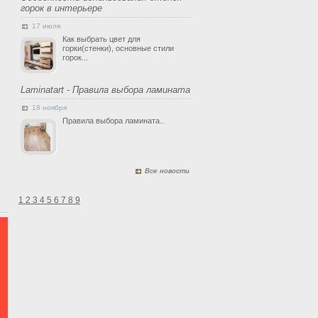
горок в интерьере
17 июля
Как выбрать цвет для
горки(стенки), основные стили
горок...
Laminatart - Правила выбора ламината
18 ноября
Правила выбора ламината..
Все новости
1
2
3
4
5
6
7
8
9