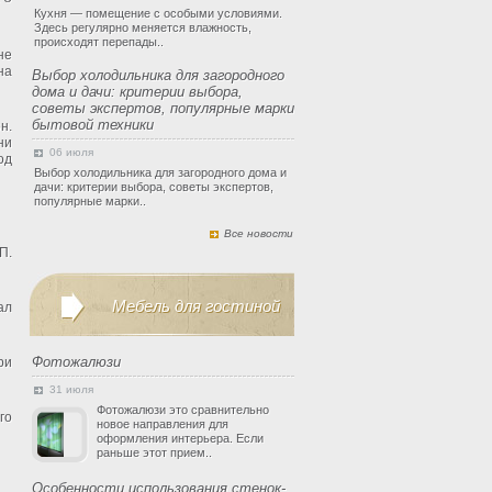
Кухня — помещение с особыми условиями.
Здесь регулярно меняется влажность,
происходят перепады..
не
на
Выбор холодильника для загородного
дома и дачи: критерии выбора,
советы экспертов, популярные марки
бытовой техники
н.
ни
06 июля
од
Выбор холодильника для загородного дома и
дачи: критерии выбора, советы экспертов,
популярные марки..
Все новости
П.
Мебель для гостиной
ал
Фотожалюзи
ри
31 июля
Фотожалюзи это сравнительно
го
новое направления для
оформления интерьера. Если
раньше этот прием..
Особенности использования стенок-