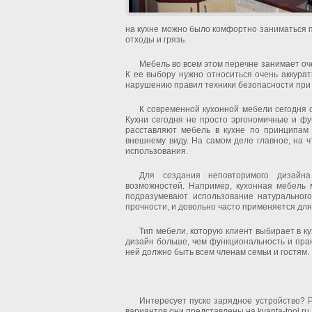
на кухне можно было комфортно заниматься п
отходы и грязь.
Мебель во всем этом перечне занимает оче
К ее выбору нужно относиться очень аккурат
нарушению правил техники безопасности при 
К современной кухонной мебели сегодня о
Кухни сегодня не просто эргономичные и ф
расставляют мебель в кухне по принципам
внешнему виду. На самом деле главное, на 
использования.
Для создания неповторимого дизайна
возможностей. Например, кухонная мебель 
подразумевают использование натуральног
прочности, и довольно часто применяется дл
Тип мебели, которую клиент выбирает в ку
дизайн больше, чем функциональность и прак
ней должно быть всем членам семьи и гостям.
Интересует пуско зарядное устройство? Ре
вариантов они представлены на kvanta-tool.ru.