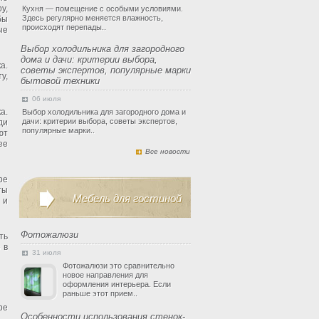
у,
Кухня — помещение с особыми условиями.
Здесь регулярно меняется влажность,
бы
происходят перепады..
ые
Выбор холодильника для загородного
дома и дачи: критерии выбора,
а.
советы экспертов, популярные марки
у,
бытовой техники
06 июля
а.
Выбор холодильника для загородного дома и
дачи: критерии выбора, советы экспертов,
ди
популярные марки..
ют
ее
Все новости
ре
ты
Мебель для гостиной
 и
Фотожалюзи
ть
 в
31 июля
Фотожалюзи это сравнительно
новое направления для
оформления интерьера. Если
раньше этот прием..
ре
Особенности использования стенок-