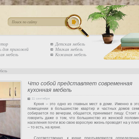
штор
Детская мебель
ь для прихожей
Мягкая мебель
ая мебель
Кожаная мебель
ебель
Что собой представляет современная
кухонная мебель
11 сентября
Кухня – это одно из главных мест в доме. Именно в эт
помещении в большинстве квартир и частных домов сем
собирается по вечерам, общается, принимает пищу. Стоит 
говорить даже о том, что большинство из женской полови
населения почти всю свою взрослую жизнь проводят на у пли
– то есть, на кухне.
Соответственно, к кухне предъявляются определенн