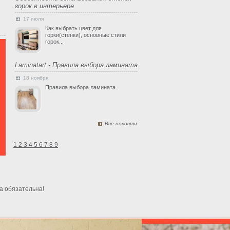
горок в интерьере
17 июля
Как выбрать цвет для
горки(стенки), основные стили
горок...
Laminatart - Правила выбора ламината
18 ноября
Правила выбора ламината..
Все новости
1
2
3
4
5
6
7
8
9
а обязательна!