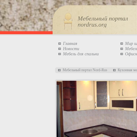
Мебельный портал
nordrus.org
Главная
Мир 
Новости
Мебел
Мебель для спальни
Офисн
Мебельный портал Nord-Rus
Кухонная м