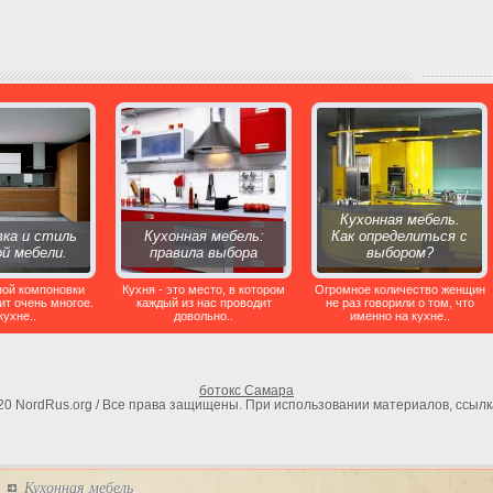
Кухонная мебель.
ка и стиль
Кухонная мебель:
Как определиться с
ой мебели.
правила выбора
выбором?
ной компоновки
Кухня - это место, в котором
Огромное количество женщин
ит очень многое.
каждый из нас проводит
не раз говорили о том, что
кухне..
довольно..
именно на кухне..
ботокс Самара
020 NordRus.org / Все права защищены. При использовании материалов, ссылк
Кухонная мебель