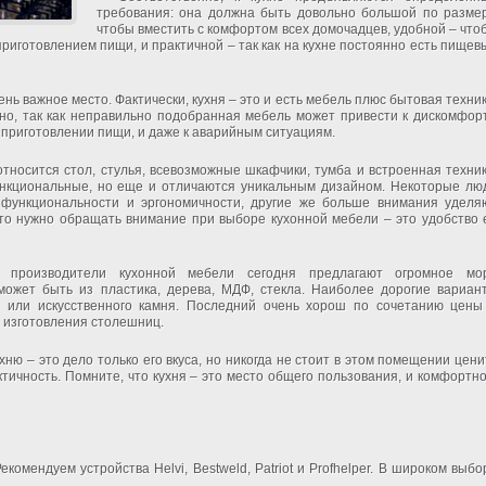
требования: она должна быть довольно большой по размер
чтобы вместить с комфортом всех домочадцев, удобной – что
риготовлением пищи, и практичной – так как на кухне постоянно есть пищев
нь важное место. Фактически, кухня – это и есть мебель плюс бытовая техник
но, так как неправильно подобранная мебель может привести к дискомфорт
приготовлении пищи, и даже к аварийным ситуациям.
тносится стол, стулья, всевозможные шкафчики, тумба и встроенная техник
ункциональные, но еще и отличаются уникальным дизайном. Некоторые лю
 функциональности и эргономичности, другие же больше внимания уделя
что нужно обращать внимание при выборе кухонной мебели – это удобство 
 производители кухонной мебели сегодня предлагают огромное мо
может быть из пластика, дерева, МДФ, стекла. Наиболее дорогие вариан
о или искусственного камня. Последний очень хорош по сочетанию цены
я изготовления столешниц.
хню – это дело только его вкуса, но никогда не стоит в этом помещении цени
тичность. Помните, что кухня – это место общего пользования, и комфортно
комендуем устройства Helvi, Bestweld, Patriot и Profhelper. В широком выбо