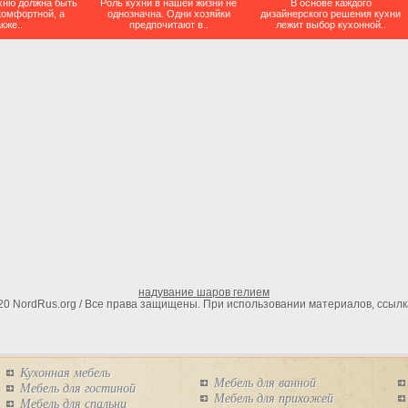
хню должна быть
Роль кухни в нашей жизни не
В основе каждого
комфортной, а
однозначна. Одни хозяйки
дизайнерского решения кухни
кже..
предпочитают в..
лежит выбор кухонной..
надувание шаров гелием
020 NordRus.org / Все права защищены. При использовании материалов, ссылк
Кухонная мебель
Мебель для ванной
Мебель для гостиной
Мебель для прихожей
Мебель для спальни