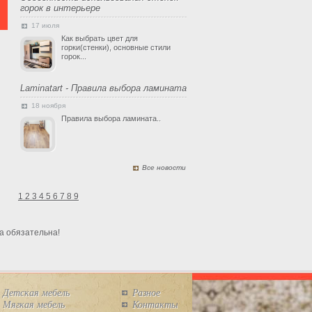
горок в интерьере
17 июля
Как выбрать цвет для
горки(стенки), основные стили
горок...
Laminatart - Правила выбора ламината
18 ноября
Правила выбора ламината..
Все новости
1
2
3
4
5
6
7
8
9
а обязательна!
Детская мебель
Разное
Мягкая мебель
Контакты