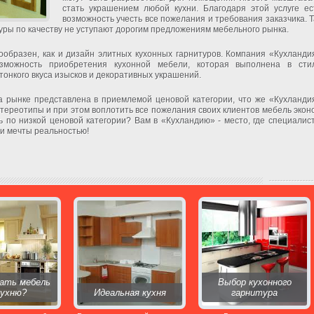
стать украшением любой кухни. Благодаря этой услуге ес
возможность учесть все пожелания и требования заказчика. Т
туры по качеству не уступают дорогим предложениям мебельного рынка.
нообразен, как и дизайн элитных кухонных гарнитуров. Компания «Кухланди
зможность приобретения кухонной мебели, которая выполнена в сти
тонкого вкуса изысков и декоративных украшений.
а рынке представлена в приемлемой ценовой категории, что же «Кухланди
тереотипы и при этом воплотить все пожелания своих клиентов мебель экон
 по низкой ценовой категории? Вам в «Кухландию» - место, где специалис
ши мечты реальностью!
ать мебель
Выбор кухонного
кухню?
Идеальная кухня
гарнитура