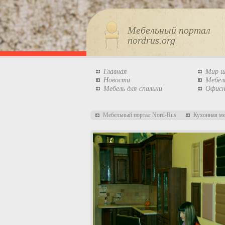
Мебельный портал
nordrus.org
Главная
Мир 
Новости
Мебел
Мебель для спальни
Офисн
Мебельный портал Nord-Rus
Кухонная м