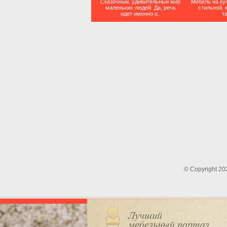
Сказочный, удивительный мир
Мебель на ку
маленьких людей. Да, речь
стильной, 
идет именно о..
та
© Copyright 2