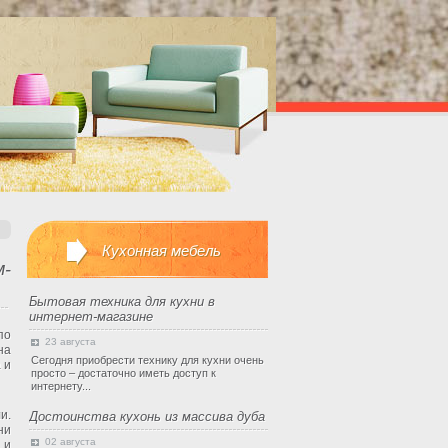
Кухонная мебель
м-
Бытовая техника для кухни в
интернет-магазине
по
23 августа
на
Сегодня приобрести технику для кухни очень
 и
просто – достаточно иметь доступ к
интернету...
и.
Достоинства кухонь из массива дуба
ни
02 августа
 и