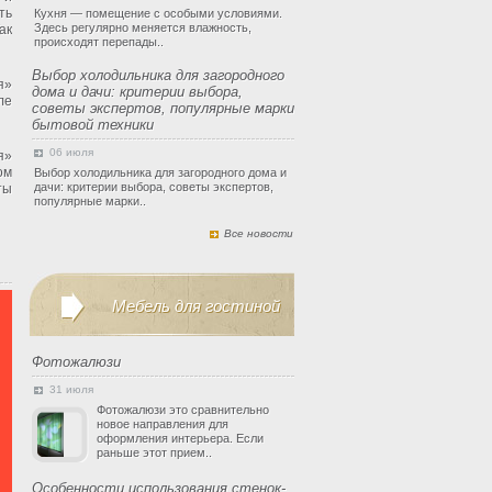
ть
Кухня — помещение с особыми условиями.
Здесь регулярно меняется влажность,
ак
происходят перепады..
Выбор холодильника для загородного
я»
дома и дачи: критерии выбора,
ле
советы экспертов, популярные марки
бытовой техники
06 июля
я»
ом
Выбор холодильника для загородного дома и
дачи: критерии выбора, советы экспертов,
ты
популярные марки..
Все новости
Мебель для гостиной
Фотожалюзи
31 июля
Фотожалюзи это сравнительно
новое направления для
оформления интерьера. Если
раньше этот прием..
Особенности использования стенок-