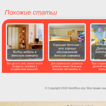
Похожие статьи
Хорошая детская -
это хорошо
Детск
Выбор мебели в
обставленная
Заботи
детскую комнату
детская комната
Все дети в силу своего юного
Для правильного развития
При создан
возраста, уязвимы к
ребенка имеет большое
детской к
воздействию внешней..
значение обстановка, в..
важны
© Copyright 2020 NordRus.org / Все права 