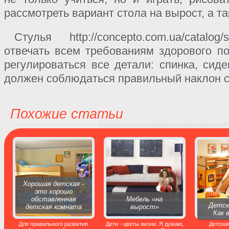
рассмотреть вариант стола на вырост, а т
Стулья http://concepto.com.ua/catalo
отвечать всем требованиям здорового п
регулироваться все детали: спинка, сиде
должен соблюдаться правильный наклон с
Похожие статьи
Хорошая детская -
это хорошо
обставленная
Мебель «на
Детск
детская комната
вырост»
Как 
Для правильного развития
Дети - цветы жизни. Я думаю,
Детская