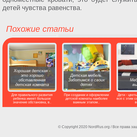
детей чувства равенства.
Похожие статьи
Хорошая детская -
это хорошо
Детская мебель.
обставленная
Заботимся о своих
Меб
детская комната
детях
в
Для правильного развития
При создании и оформлении
Дети - цвет
ребенка имеет большое
детской комнаты наиболее
все с этим с
значение обстановка, в..
важным этапом..
в
© Copyright 2020 NordRus.org / Все права 