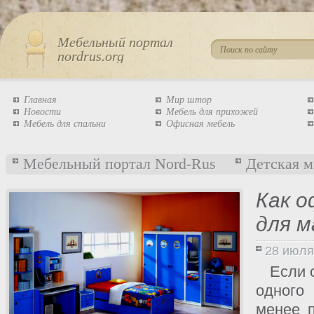
Мебельный портал
nordrus.org
Главная
Мир штор
Новости
Мебель для прихожей
Мебель для спальни
Офисная мебель
Мебельный портал Nord-Rus
Детская м
Как 
для м
28 июля
Если 
одного
менее п