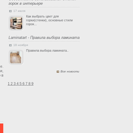
горок в интерьере
17 июля
Как выбрать цвет для
горки(стенки), основные стили
горок...
Laminatart - Правила выбора ламината
18 ноября
Правила выбора ламината..
е.
и,
Все новости
 в
1
2
3
4
5
6
7
8
9