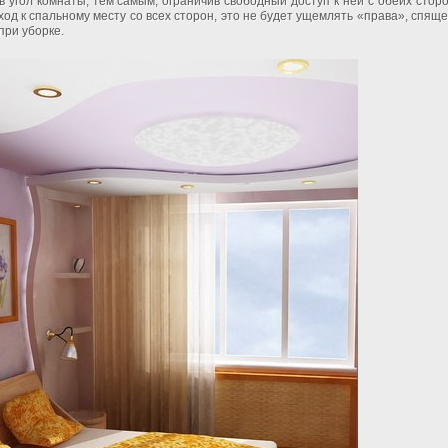
 угол комнаты, тем самым, ограничив свободный доступ к ней с обеих сторо
ход к спальному месту со всех сторон, это не будет ущемлять «права», спяще
при уборке.